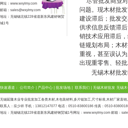
尽管批发商业对
网址：www.wxylmy.com
问题。现木材批发
邮箱：sales@wxylmy.com
地址：无锡锡北镇228省道新东风建材钢贸
建设滞后；批发交
城1号
供求信息反馈滞后
销技术应用滞后，
链规划布局；木材
重视，甚至误认为
出现重零售、轻批
无锡木材批发
快速通道：
公司简介
|
产品中心
|
批发场地
|
联系我们
|
无锡木材批发
无锡木
无锡延隆木业专业批发加工各类木材,木包装材料,多片锯加工,尺寸标准,木材厂家直销
联系人：应少祥 手机：13812147077 电话：0510-83800186 传真：0510-8380018
地址：无锡锡北镇228省道新东风建材钢贸城1号网址：www.wxylmy.com 邮箱：sales@