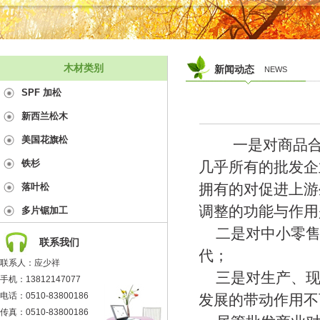
木材类别
新闻动态
NEWS
SPF 加松
新西兰松木
美国花旗松
一是对商品合
铁杉
几乎所有的批发企
拥有的对促进上游
落叶松
调整的功能与作用
多片锯加工
二是对中小零售
联系我们
代；
联系人：应少祥
三是对生产、现
手机：13812147077
电话：0510-83800186
发展的带动作用不
传真：0510-83800186